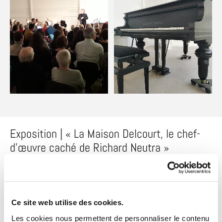
Exposition | « La Maison Delcourt, le chef-
d’œuvre caché de Richard Neutra »
Partenariat avec le WAAO et DOCOMOMO.
La maison d’architecture des Hauts-de-France présente cette
Ce site web utilise des cookies.
exposition sur la maison Delcourt, unique œuvre en France et
Les cookies nous permettent de personnaliser le contenu