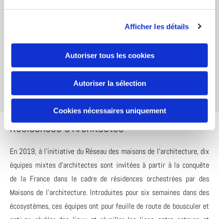
La Maison de l’Architecture des Hauts-de-France a présenté cette
exposition qui est le résultat d’une collaboration étroite entre
Afficher les détails
chercheurs de différents domaines : science des matériaux,
robotique, visualisation numérique, conception architecturale et
Autoriser tous les cookies
ingénierie. Ces compétences complémentaires (autour du tournant
numérique) ont constitué une formidable opportunité d’échanges
Autoriser la sélection
entre chercheurs, mais aussi entre chercheurs et étudiants.
Cookies nécessaires uniquement
Résidences d'Architectes
En 2019, à l’initiative du Réseau des maisons de l’architecture, dix
équipes mixtes d’architectes sont invitées à partir à la conquête
de la France dans le cadre de résidences orchestrées par des
Maisons de l’architecture. Introduites pour six semaines dans des
écosystèmes, ces équipes ont pour feuille de route de bousculer et