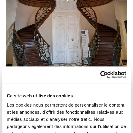
01/05/2025
par MdA
0
Commentaires
Ce site web utilise des cookies.
Test journal de bord
Les cookies nous permettent de personnaliser le contenu
et les annonces, d'offrir des fonctionnalités relatives aux
fdsfds
médias sociaux et d'analyser notre trafic. Nous
partageons également des informations sur l'utilisation de
fdsfdsfs